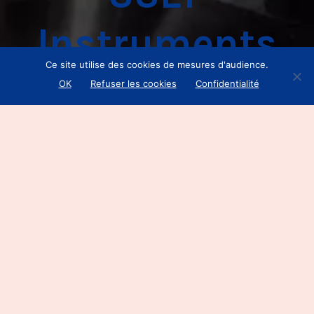
Instruments
Ce site utilise des cookies de mesures d'audience.
OK
Refuser les cookies
Confidentialité
Client
—
SSEF Instruments
Mission —
Site Web
Date
—
Avril 2024
Création du site internet et e-shop de
SSEF Instruments, un leader mondial
dans l’analyse de pierres précieuses, de
diamants et de perles.