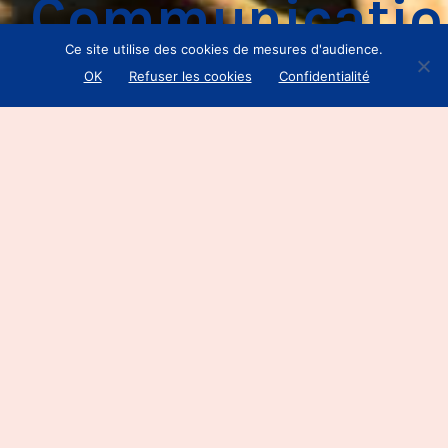
Communicatio
Ce site utilise des cookies de mesures d'audience.
OK
Refuser les cookies
Confidentialité
Client
—
Mel Communications
Mission —
Site Web, Formation
Date
—
Mars 2020
Création du site internet Melanie leijten,
traductrice du néerlandais vers le
français et l’anglais
https://melcommunications.com