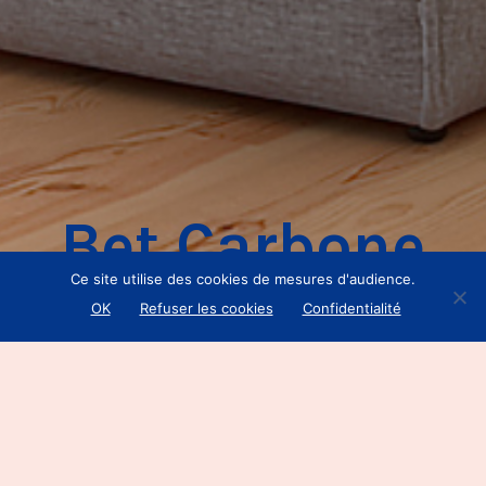
Bet Carbone
Ce site utilise des cookies de mesures d'audience.
OK
Refuser les cookies
Confidentialité
Client
—
Carbone
Mission —
Site web
Date
—
Août
2018