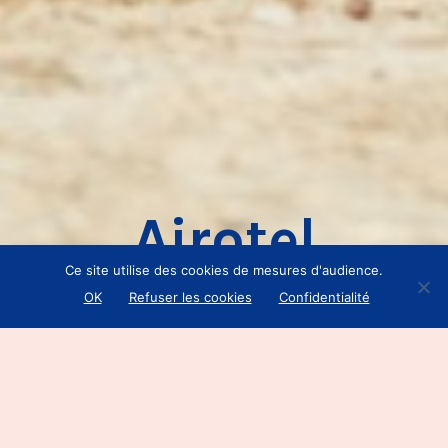
Airotel
Ce site utilise des cookies de mesures d'audience.
OK
Refuser les cookies
Confidentialité
Client
—
Airotel
Mission —
Site web, emailing
Date
—
Avril 2016